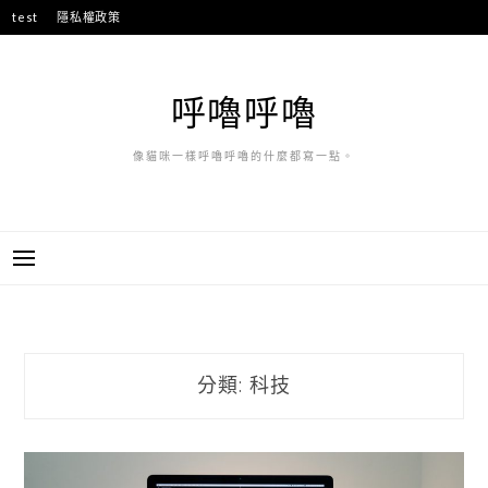
跳
test
隱私權政策
至
主
要
呼嚕呼嚕
內
容
像貓咪一樣呼嚕呼嚕的什麼都寫一點。
分類:
科技