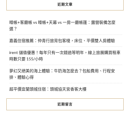
近期文章
睡帳+客廳帳 vs 睡帳+天幕 vs 一房一廳帳篷：露營裝備怎麼
選？
嘉義住宿推薦：仲青行旅背包客棧，床位、平價雙人房體驗
irent 儲值優惠！每年只有一次錯過等明年，線上旅展購買租車
時數只要 155/小時
夢幻又絕美的海上體驗：牛奶海怎麼去？包船費用、行程安
排、體驗心得
超平價宜蘭頭城住宿：頭城協天宮香客大樓
近期留言